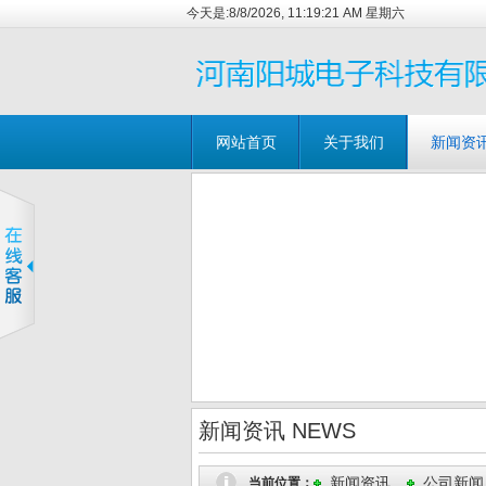
今天是:
8/8/2026, 11:19:21 AM 星期六
网站首页
关于我们
新闻资
新闻资讯 NEWS
新闻资讯
公司新闻
当前位置：