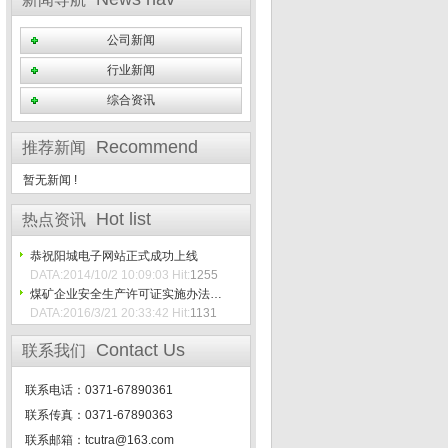
公司新闻
行业新闻
综合资讯
Recommend
推荐新闻
暂无新闻 !
Hot list
热点资讯
恭祝阳城电子网站正式成功上线
DATA:2014/10/2 10:09:03 Hit:
1255
煤矿企业安全生产许可证实施办法…
DATA:2016/3/21 20:33:42 Hit:
1131
Contact Us
联系我们
联系电话：0371-67890361
联系传真：0371-67890363
联系邮箱：tcutra@163.com