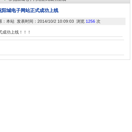
祝阳城电子网站正式成功上线
站 发表时间：2014/10/2 10:09:03 浏览
1256
次
式成功上线！！！